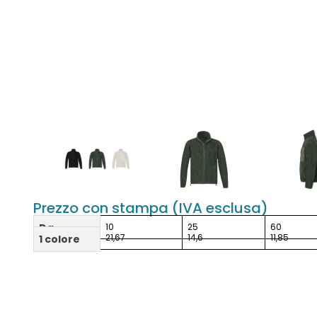
Prezzo con stampa (IVA esclusa)
Da
10
25
60
21,67
14,6
11,85
1 colore