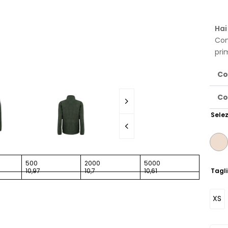
Hai
Con
pri
Co
Co
Selez
500
2000
5000
Tagl
10,97
10,7
10,61
XS