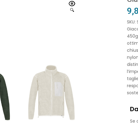
9,
🔍
SKU:
Giacc
450g
ottim
chius
nylon
disti
l’imp
tagl
respo
soste
Da
Se o