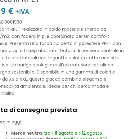
89
€
+IVA
 SD0001938
a in RPET realizzata in caldo materiale sherpa da
/m2, con fodera in pile coordinata per un comfort
ale. Presenta una tasca sul petto in poliestere RPET con
ura a zip e tirazip abbinato. Dotata di cerniera centrale in
 e tasche laterali con linguette colorate, offre uno stile
ntivo. Un badge ecologico sull’orlo inferiore sottolinea
egno sostenibile. Disponibile in una gamma di colori e
ie da XS a XXL, questa giacca combina eleganza e
nsabilità ambientale, ideale per chi cerca moda e
nibilità.
ta di consegna prevista
rdini oggi:
Merce neutra
:
tra il 11 agosto e il 12 agosto