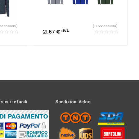
ecensioni)
(0 recensioni)
21,67
€
+IVA
icuri e facili
Spedizioni Veloci