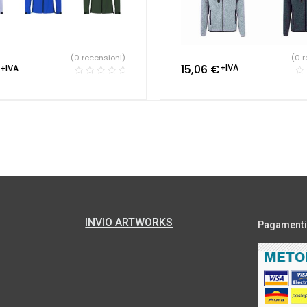
(0 r
(0 recensioni)
15,06
€
+IVA
+IVA
INVIO ARTWORKS
Pagamenti s