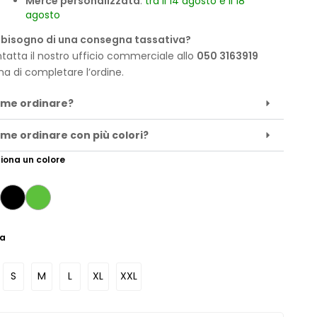
Merce personalizzata
:
tra il 14 agosto e il 18
agosto
 bisogno di una consegna tassativa?
tatta il nostro ufficio commerciale allo
050 3163919
ma di completare l’ordine.
me ordinare?
me ordinare con più colori?
iona un colore
ia
S
M
L
XL
XXL