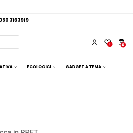
050 3163919
1
0
ATIVA
ECOLOGICI
GADGET A TEMA
cca in RPET