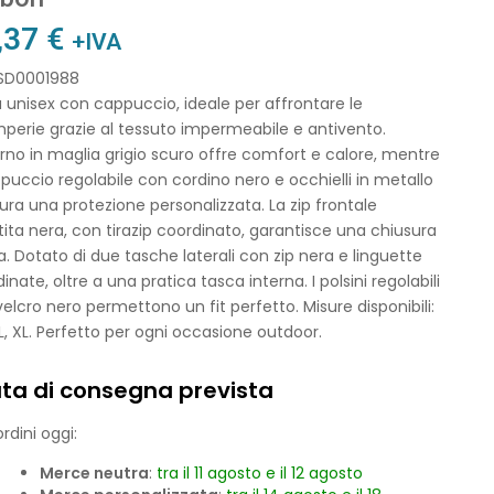
,37
€
+IVA
 SD0001988
 unisex con cappuccio, ideale per affrontare le
perie grazie al tessuto impermeabile e antivento.
erno in maglia grigio scuro offre comfort e calore, mentre
ppuccio regolabile con cordino nero e occhielli in metallo
ura una protezione personalizzata. La zip frontale
tita nera, con tirazip coordinato, garantisce una chiusura
a. Dotato di due tasche laterali con zip nera e linguette
inate, oltre a una pratica tasca interna. I polsini regolabili
elcro nero permettono un fit perfetto. Misure disponibili:
 L, XL. Perfetto per ogni occasione outdoor.
ta di consegna prevista
rdini oggi:
Merce neutra
:
tra il 11 agosto e il 12 agosto