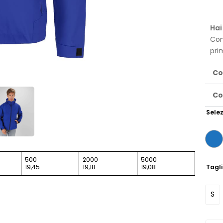
Hai
Con
pri
Co
Co
Selez
500
2000
5000
Tagl
19,45
19,18
19,08
S