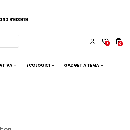
050 3163919
1
0
ATIVA
ECOLOGICI
GADGET A TEMA
rbon