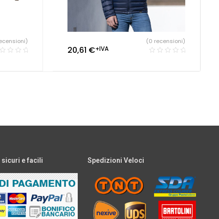
ecensioni)
(0 recensioni)
20,61
€
+IVA
icuri e facili
Spedizioni Veloci