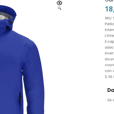
18
🔍
SKU:
Parka
intem
L’int
il ca
assic
inver
sicur
coord
con v
S, M,
Da
Se o