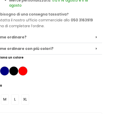
Merce personalizzata
:
tra il 14 agosto e il 18
agosto
 bisogno di una consegna tassativa?
tatta il nostro ufficio commerciale allo
050 3163919
ma di completare l’ordine.
me ordinare?
me ordinare con più colori?
iona un colore
ia
M
L
XL