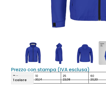
Prezzo con stampa (IVA esclusa)
Da
10
25
60
30,14
23,08
20,33
1 colore