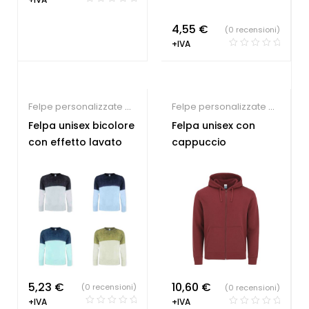
4,55
€
(0 recensioni)
+IVA
Felpe personalizzate on
Felpe personalizzate on
line
line
Felpa unisex bicolore
Felpa unisex con
con effetto lavato
cappuccio
5,23
€
10,60
€
(0 recensioni)
(0 recensioni)
+IVA
+IVA