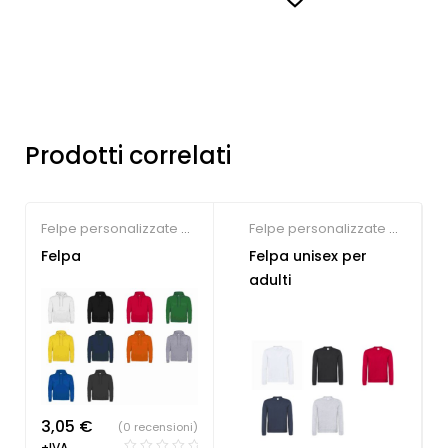
Prodotti correlati
Felpe personalizzate on
Felpe personalizzate on
line
line
Felpa
Felpa unisex per
adulti
3,05
€
(0 recensioni)
+IVA