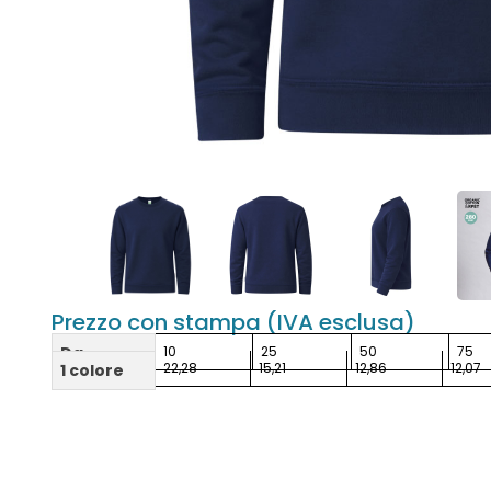
Prezzo con stampa (IVA esclusa)
Da
10
25
50
75
22,28
15,21
12,86
12,07
1 colore