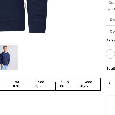
Con
pri
Co
Co
Selez
Tagl
S
94
500
2000
5000
11,76
11,23
11,06
10,95