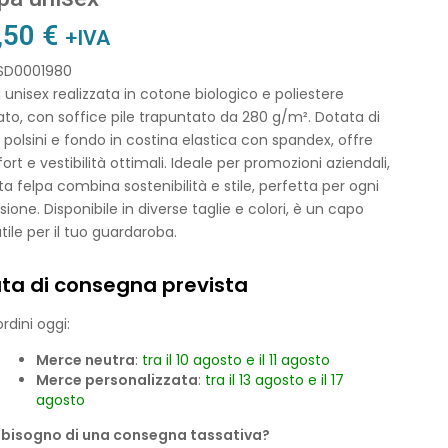
,50
€
+IVA
 SD0001980
 unisex realizzata in cotone biologico e poliestere
lato, con soffice pile trapuntato da 280 g/m². Dotata di
, polsini e fondo in costina elastica con spandex, offre
rt e vestibilità ottimali. Ideale per promozioni aziendali,
a felpa combina sostenibilità e stile, perfetta per ogni
ione. Disponibile in diverse taglie e colori, è un capo
tile per il tuo guardaroba.
ta di consegna prevista
rdini oggi:
Merce neutra
:
tra il 10 agosto e il 11 agosto
Merce personalizzata
:
tra il 13 agosto e il 17
agosto
 bisogno di una consegna tassativa?