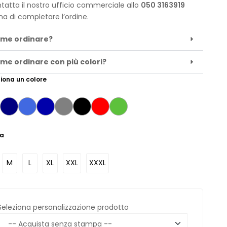
tatta il nostro ufficio commerciale allo
050 3163919
ma di completare l’ordine.
me ordinare?
me ordinare con più colori?
iona un colore
ia
M
L
XL
XXL
XXXL
Seleziona personalizzazione prodotto