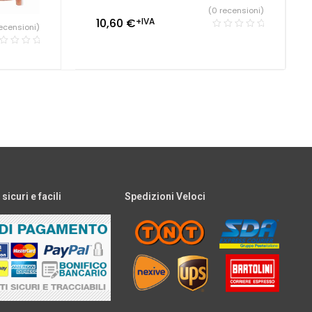
(0 recensioni)
10,60
€
+IVA
ecensioni)
icuri e facili
Spedizioni Veloci