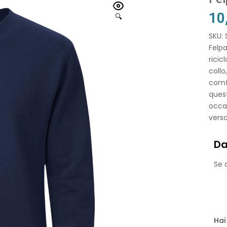
10
🔍
SKU:
Felpa
ricic
collo
comfo
quest
occas
versa
Da
Se o
Hai