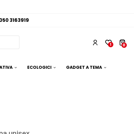
050 3163919
1
0
ATIVA
ECOLOGICI
GADGET A TEMA
pa unisex