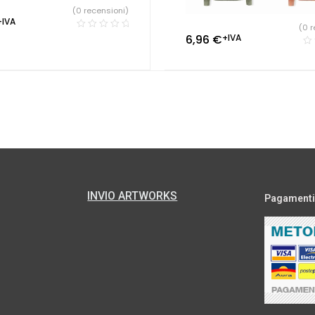
(0 recensioni)
+IVA
(0 r
6,96
€
+IVA
INVIO ARTWORKS
Pagamenti s