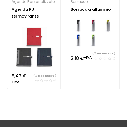
Agende Personalizzate
Borracce
Personalizzate
,
Palestre
Agenda PU
Borraccia alluminio
& Fitness
termovirante
(0 recensioni)
2,18
€
+IVA
9,42
€
(0 recensioni)
+IVA