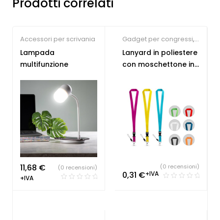
Prodotti correlati
Accessori per scrivania
Gadget per congressi
,
Gadget per fiere
,
Lampada
Lanyard in poliestere
Lanyard
multifunzione
con moschettone in
personalizzabili
metallo
11,68
€
(0 recensioni)
(0 recensioni)
0,31
€
+IVA
+IVA