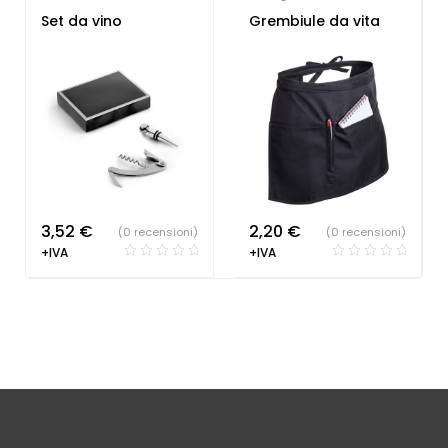
lavoro
,
Ristorante e
Set da vino
Grembiule da vita
Pizzeria
3,52
€
2,20
€
(0 recensioni)
(0 recensioni)
+IVA
+IVA