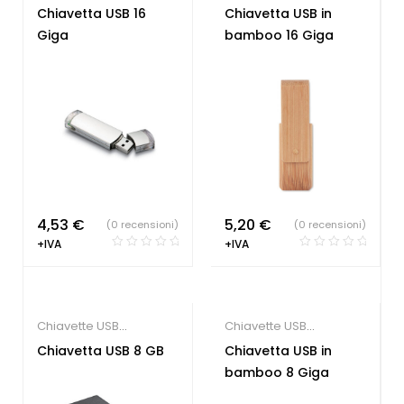
economiche
economiche
,
Chiavetta USB 16
Chiavetta USB in
Tecnologia ecologica
Giga
bamboo 16 Giga
4,53
€
5,20
€
(0 recensioni)
(0 recensioni)
+IVA
+IVA
Chiavette USB
Chiavette USB
economiche
,
Gadget
economiche
,
Chiavetta USB 8 GB
Chiavetta USB in
per congressi
Tecnologia ecologica
bamboo 8 Giga