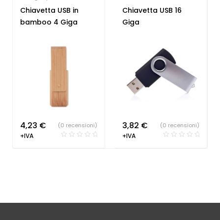
Tecnologia ecologica
,
economiche
Chiavetta USB in
Chiavetta USB 16
Chiavette USB
bamboo 4 Giga
Giga
economiche
4,23
€
3,82
€
(0 recensioni)
(0 recensioni)
+IVA
+IVA