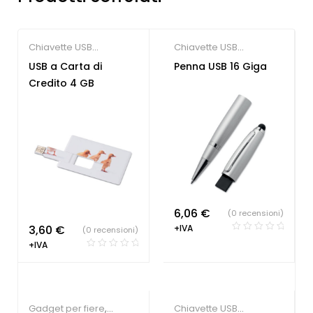
Chiavette USB
Chiavette USB
economiche
economiche
,
Gadget
USB a Carta di
Penna USB 16 Giga
per congressi
Credito 4 GB
6,06
€
(0 recensioni)
3,60
€
+IVA
(0 recensioni)
+IVA
Gadget per fiere
,
Chiavette USB