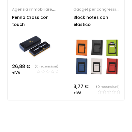
Agenzia immobiliare
,
Gadget per congressi
,
Farmacie
,
Gadget per
Block notes e Post-it
Penna Cross con
Block notes con
congressi
,
Hotel
,
touch
elastico
Parrucchieri
,
Penne
Personalizzate
,
Società
Sportive
,
Studio
dentistico
26,88
€
(0 recensioni)
+IVA
3,77
€
(0 recensioni)
+IVA