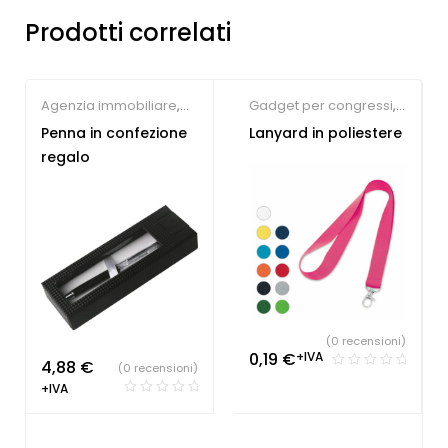
Prodotti correlati
Agenzia immobiliare
,
Gadget per congressi
,
Farmacie
,
Gadget per
Gadget per fiere
,
Penna in confezione
Lanyard in poliestere
congressi
,
Hotel
,
Lanyard
regalo
Parrucchieri
,
Studio
personalizzabili
dentistico
,
Penne
Personalizzate
(0 recensioni)
0,19
€
+IVA
4,88
€
(0 recensioni)
+IVA