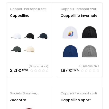
Cappelli Personalizzati
Cappelli Personalizzati
,
Gadget Sport e Tempo
Cappellino
Cappellino invernale
Libero
(0 recensioni)
(0 recensioni)
1,87
€
+IVA
2,21
€
+IVA
Società Sportive
,
Cappelli Personalizzati
Cappelli Personalizzati
Zuccotto
Cappellino sport