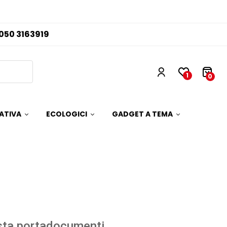
050 3163919
1
0
ATIVA
ECOLOGICI
GADGET A TEMA
sta portadocumenti