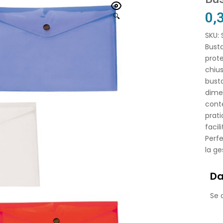
0,
🔍
SKU:
Bust
prot
chiu
busta
dimen
conte
prati
facil
Perfe
la ge
Da
Se o