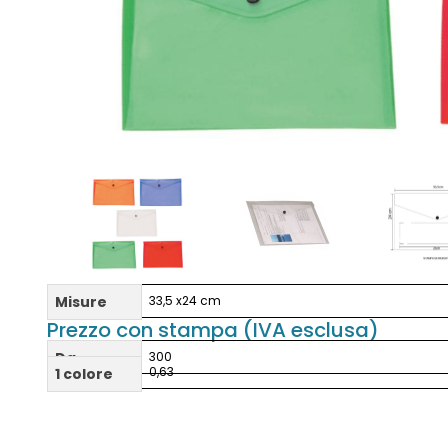
Misure
33,5 x24 cm
Prezzo con stampa (IVA esclusa)
Da
300
0,63
1 colore