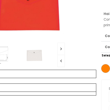
Hai
Con
pri
Co
Co
Selez