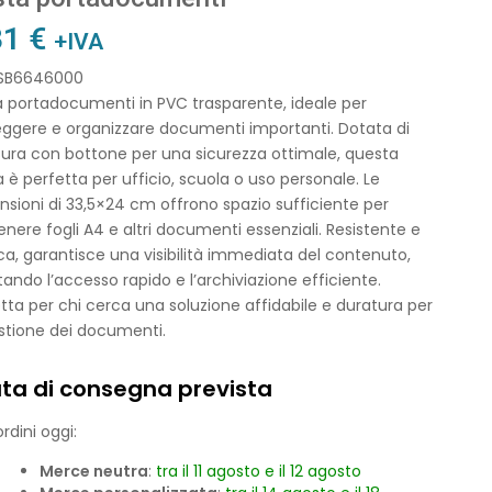
31
€
+IVA
 SB6646000
a portadocumenti in PVC trasparente, ideale per
eggere e organizzare documenti importanti. Dotata di
sura con bottone per una sicurezza ottimale, questa
 è perfetta per ufficio, scuola o uso personale. Le
sioni di 33,5×24 cm offrono spazio sufficiente per
nere fogli A4 e altri documenti essenziali. Resistente e
ca, garantisce una visibilità immediata del contenuto,
itando l’accesso rapido e l’archiviazione efficiente.
tta per chi cerca una soluzione affidabile e duratura per
stione dei documenti.
ta di consegna prevista
rdini oggi:
Merce neutra
:
tra il 11 agosto e il 12 agosto