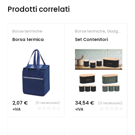
Prodotti correlati
Borse termiche
Borse termiche
,
Gadget
per eventi
,
Hotel
Borsa termica
Set Contenitori
2,07
€
34,54
€
(0 recensioni)
(0 recensioni)
+IVA
+IVA