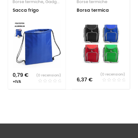
Borse termiche
,
Gadget
Borse termiche
economici
,
Società
Sacca frigo
Borsa termica
Sportive
0,79
€
(0 recensioni)
(0 recensioni)
6,37
€
+IVA