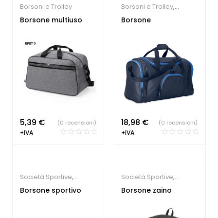
Borsoni e Trolley
Borsoni e Trolley
,
Società Sportive
Borsone multiuso
Borsone
5,39
€
18,98
€
(0 recensioni)
(0 recensioni)
+IVA
+IVA
Società Sportive
,
Società Sportive
,
Borsoni e Trolley
Borsoni e Trolley
Borsone sportivo
Borsone zaino