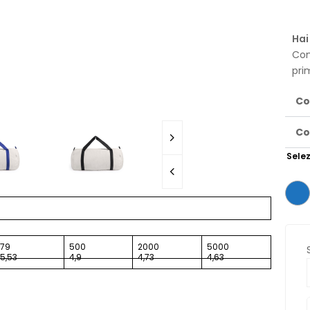
Hai
Con
pri
Co
Co
Selez
79
500
2000
5000
5,53
4,9
4,73
4,63