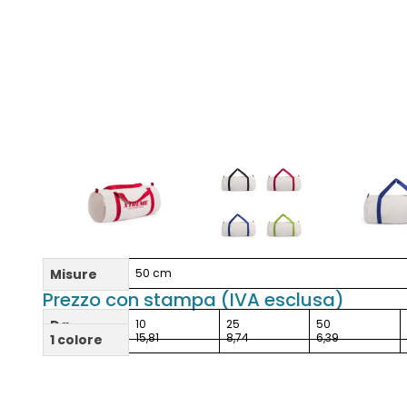
Misure
50 cm
Prezzo con stampa (IVA esclusa)
Da
10
25
50
15,81
8,74
6,39
1 colore