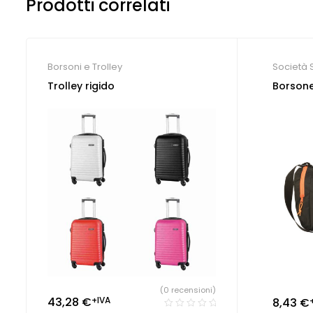
Prodotti correlati
Borsoni e Trolley
Società 
Trolley rigido
Borsone
(0 recensioni)
43,28
€
+IVA
8,43
€