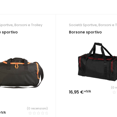
Sportive
,
Borsoni e Trolley
Società Sportive
,
Borsoni e T
 sportivo
Borsone sportivo
(0 r
16,95
€
+IVA
(0 recensioni)
+IVA