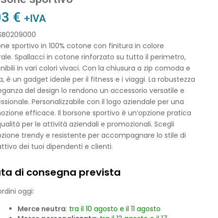
03
€
+IVA
 SB0209000
ne sportivo in 100% cotone con finitura in colore
ale. Spallacci in cotone rinforzato su tutto il perimetro,
nibili in vari colori vivaci. Con la chiusura a zip comoda e
a, è un gadget ideale per il fitness e i viaggi. La robustezza
leganza del design lo rendono un accessorio versatile e
ssionale. Personalizzabile con il logo aziendale per una
zione efficace. Il borsone sportivo è un’opzione pratica
qualità per le attività aziendali e promozionali. Scegli
zione trendy e resistente per accompagnare lo stile di
attivo dei tuoi dipendenti e clienti.
ta di consegna prevista
rdini oggi:
Merce neutra
:
tra il 10 agosto e il 11 agosto