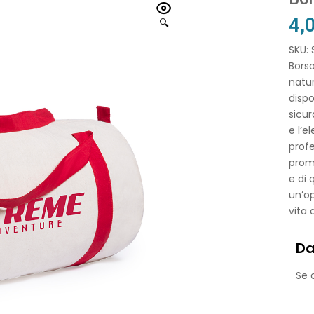
4,
🔍
SKU:
Borso
natur
dispo
sicur
e l’e
profe
promo
e di 
un’op
vita 
Da
Se o