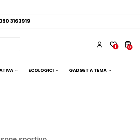
050 3163919
1
0
ATIVA
ECOLOGICI
GADGET A TEMA
sone sportivo