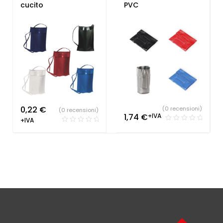
cucito
PVC
0,22
€
(0 recensioni)
(0 recensioni)
1,74
€
+IVA
+IVA