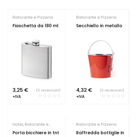
Ristorante e Pizzeria
Ristorante e Pizzeria
Fiaschetta da 180 ml
Secchiello in metallo
3,25
€
4,32
€
(0 recensioni)
(0 recensioni)
+IVA
+IVA
Hotel
,
Ristorante e
Ristorante e Pizzeria
Pizzeria
Porta bicchiere in tnt
Raffredda bottiglie in