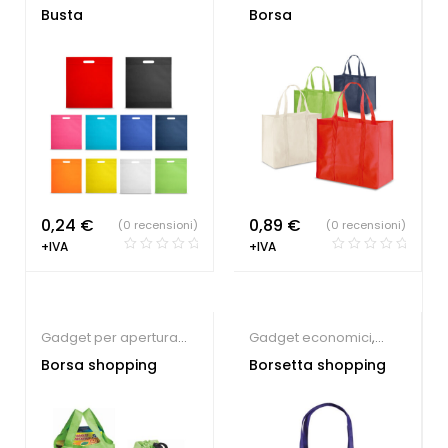
economici
,
Shopper
personalizzate
Busta
Borsa
personalizzate
0,24
€
0,89
€
(0 recensioni)
(0 recensioni)
+IVA
+IVA
Gadget per apertura
Gadget economici
,
negozio
,
Gadget per
Parrucchieri
,
Shopper
Borsa shopping
Borsetta shopping
eventi
,
Shopper
personalizzate
personalizzate