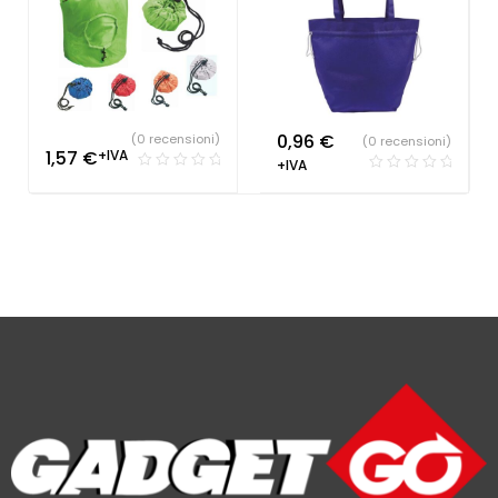
0,96
€
(0 recensioni)
(0 recensioni)
1,57
€
+IVA
+IVA