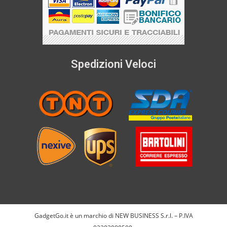
Spedizioni Veloci
GadgetGo.it è un marchio di NEW BUSINESS S.r.l. – P.IVA