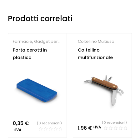
Prodotti correlati
Farmacie
,
Gadget per
Coltellino Multiuso
la persona
Porta cerotti in
Coltellino
plastica
multifunzionale
0,35
€
(0 recensioni)
(0 recensioni)
1,96
€
+IVA
+IVA