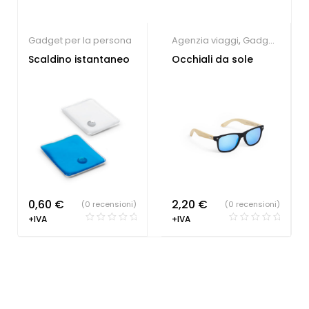
Gadget per la persona
Agenzia viaggi
,
Gadget
per la persona
,
Gadget
Scaldino istantaneo
Occhiali da sole
Estate
0,60
€
2,20
€
(0 recensioni)
(0 recensioni)
+IVA
+IVA