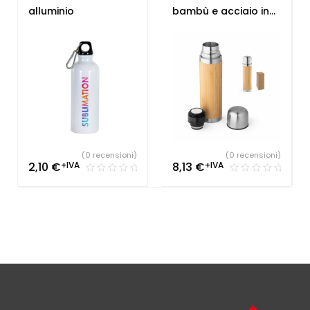
alluminio
bambù e acciaio inox
450 mL
(0 recensioni)
(0 recensioni)
2,10
€
+IVA
8,13
€
+IVA