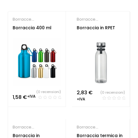
Borracce
Borracce
Personalizzate
,
Palestre
Personalizzate
Borraccia 400 ml
Borraccia in RPET
& Fitness
,
Società
Sportive
2,83
€
(0 recensioni)
(0 recensioni)
1,58
€
+IVA
+IVA
Borracce
Borracce
Personalizzate
Personalizzate
Borraccia in
Borraccia termica in