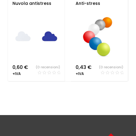
Oggetti Antistress
Nuvola antistress
Anti-stress
0,60
€
0,43
€
(0 recensioni)
(0 recensioni)
+IVA
+IVA