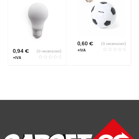
0,60
€
(0 recensioni)
0,94
€
+IVA
(0 recensioni)
+IVA