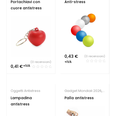
Oggetti Antistress
Portachiavi con
Anti-stress
cuore antistress
0,43
€
(0 recensioni)
+IVA
(0 recensioni)
0,41
€
+IVA
Oggetti Antistress
Gadget Mondiali 2026
,
Oggetti Antistress
Lampadina
Palla antistress
antistress