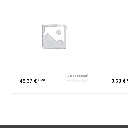
(0 recensioni)
48,67
€
+IVA
0,63
€