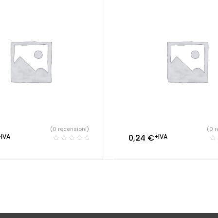
(0 recensioni)
(0 r
+IVA
0,24
€
+IVA