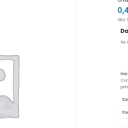
0,
SKU:
Da
Se o
Hai
Con
pri
Co
Co