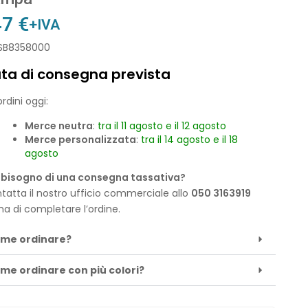
47
€
+IVA
 SB8358000
ta di consegna prevista
rdini oggi:
Merce neutra
:
tra il 11 agosto e il 12 agosto
Merce personalizzata
:
tra il 14 agosto e il 18
agosto
 bisogno di una consegna tassativa?
tatta il nostro ufficio commerciale allo
050 3163919
ma di completare l’ordine.
me ordinare?
me ordinare con più colori?