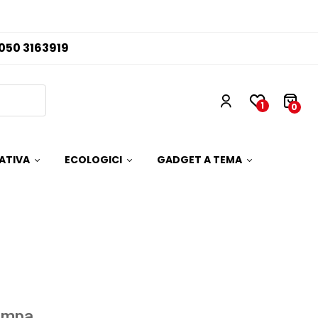
050 3163919
1
0
ATIVA
ECOLOGICI
GADGET A TEMA
ampa