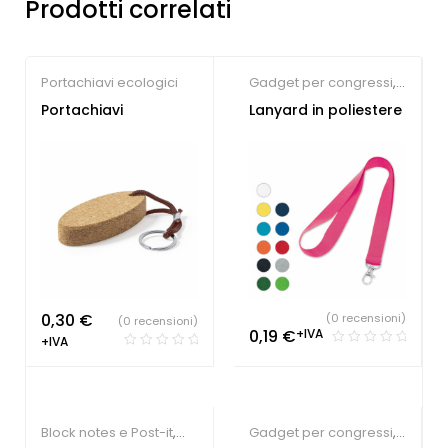
Prodotti correlati
Portachiavi ecologici
Gadget per congressi
,
Gadget per fiere
,
Portachiavi
Lanyard in poliestere
Lanyard
personalizzabili
0,30
€
(0 recensioni)
(0 recensioni)
0,19
€
+IVA
+IVA
Block notes e Post-it
,
Gadget per congressi
,