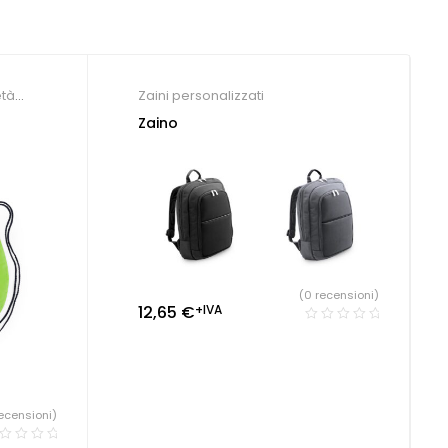
età
Zaini personalizzati
i
,
Zaino
ro
(0 recensioni)
12,65
€
+IVA
ecensioni)