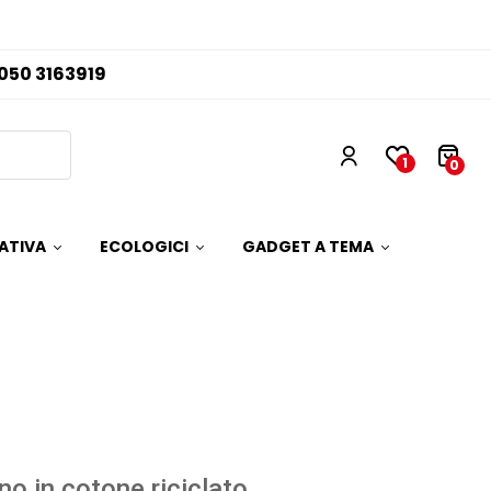
050 3163919
1
0
ATIVA
ECOLOGICI
GADGET A TEMA
no in cotone riciclato