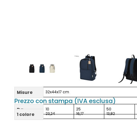
Misure
32x44x17 cm
Prezzo con stampa (IVA esclusa)
Da
10
25
50
23,24
16,17
13,82
1 colore