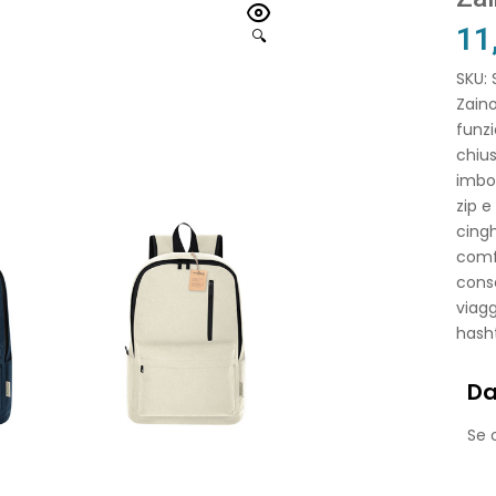
11
🔍
SKU:
Zaino
funzi
chius
imbot
zip e
cingh
comfo
conse
viagg
hasht
Da
Se o