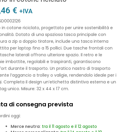
,46
€
+IVA
 SD0002126
 in cotone riciclato, progettato per unire sostenibilità e
onalità. Dotato di una spaziosa tasca principale con
ura a zip a doppio tiratore, include una tasca interna
tita per laptop fino a 15 pollici. Due tasche frontali con
 tasche laterali offrono ulteriore spazio. Il retro e le
ie imbottite, regolabili e traspiranti, garantiscono
rt durante il trasporto. Un pratico nastro di trasporto
nte l’aggancio a trolley o valigie, rendendolo ideale per i
i. Completa il design un’etichetta distintiva esterna e un
ag unico. Misure: 32 x 44 x 17 cm.
ta di consegna prevista
rdini oggi:
Merce neutra
:
tra il 11 agosto e il 12 agosto