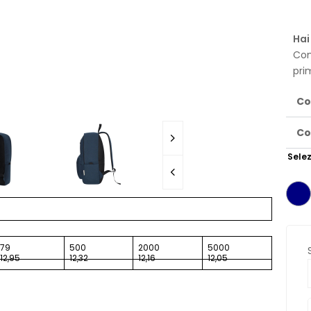
Hai
Con
pri
Co
Co
Selez
79
500
2000
5000
12,95
12,32
12,16
12,05