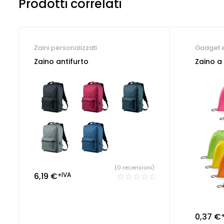
Prodotti correlati
Zaini personalizzati
Gadget 
Zaini per
Zaino antifurto
Zaino a
(0 recensioni)
6,19
€
+IVA
0,37
€