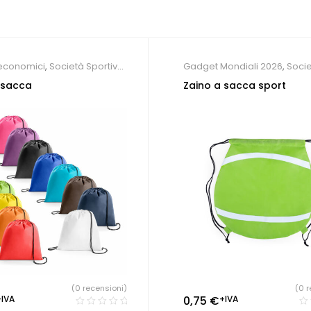
economici
,
Società Sportive
,
Gadget Mondiali 2026
,
Soci
sonalizzati
Sportive
,
Zaini personalizzat
 sacca
Zaino a sacca sport
Gadget Sport e Tempo Libe
(0 recensioni)
(0 r
+IVA
0,75
€
+IVA