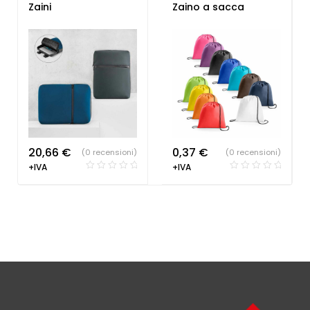
Società Sportive
,
Zaini
Zaini
Zaino a sacca
personalizzati
20,66
€
0,37
€
(0 recensioni)
(0 recensioni)
+IVA
+IVA