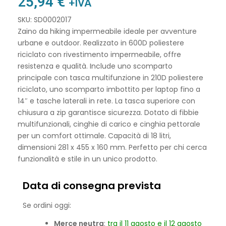
25,94
€
+IVA
SKU: SD0002017
Zaino da hiking impermeabile ideale per avventure
urbane e outdoor. Realizzato in 600D poliestere
riciclato con rivestimento impermeabile, offre
resistenza e qualità. Include uno scomparto
principale con tasca multifunzione in 210D poliestere
riciclato, uno scomparto imbottito per laptop fino a
14″ e tasche laterali in rete. La tasca superiore con
chiusura a zip garantisce sicurezza. Dotato di fibbie
multifunzionali, cinghie di carico e cinghia pettorale
per un comfort ottimale. Capacità di 18 litri,
dimensioni 281 x 455 x 160 mm. Perfetto per chi cerca
funzionalità e stile in un unico prodotto.
Data di consegna prevista
Se ordini oggi:
Merce neutra
:
tra il 11 agosto e il 12 agosto