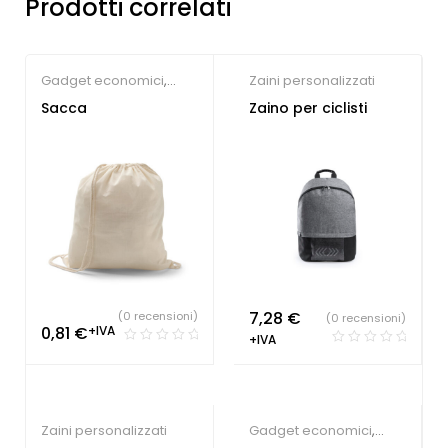
Prodotti correlati
Gadget economici
,
Zaini personalizzati
Società Sportive
,
Zaini
Sacca
Zaino per ciclisti
personalizzati
7,28
€
(0 recensioni)
(0 recensioni)
0,81
€
+IVA
+IVA
Zaini personalizzati
Gadget economici
,