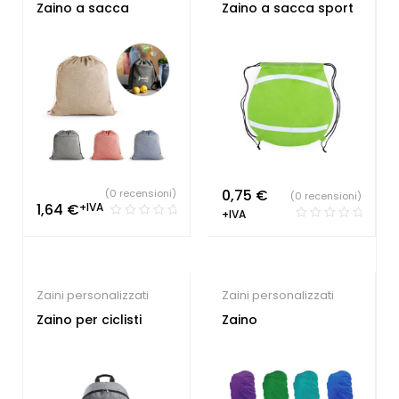
Hotel
,
Parrucchieri
,
Gadget Sport e Tempo
Zaino a sacca
Zaino a sacca sport
Società Sportive
,
Studio
Libero
,
Società Sportive
,
dentistico
,
Zaini
Zaini personalizzati
personalizzati
0,75
€
(0 recensioni)
(0 recensioni)
1,64
€
+IVA
+IVA
Zaini personalizzati
Zaini personalizzati
Zaino per ciclisti
Zaino