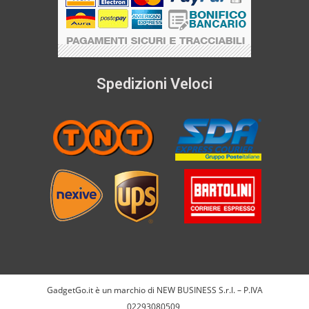
Spedizioni Veloci
GadgetGo.it è un marchio di NEW BUSINESS S.r.l. – P.IVA
02293080509