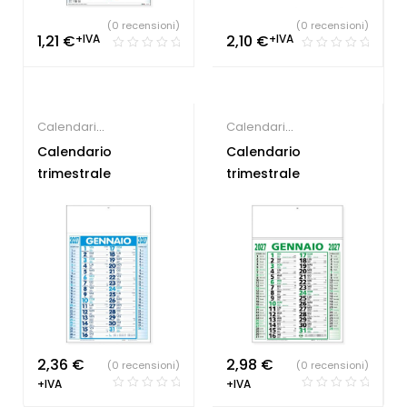
(0 recensioni)
(0 recensioni)
1,21
€
+IVA
2,10
€
+IVA
Calendari
Calendari
Personalizzati
Personalizzati
Calendario
Calendario
trimestrale
trimestrale
2,36
€
2,98
€
(0 recensioni)
(0 recensioni)
+IVA
+IVA