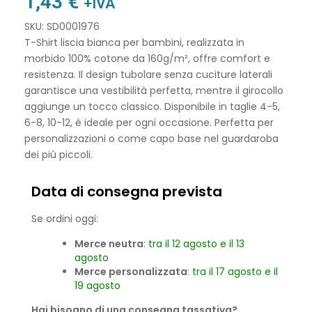
1,43
€
+IVA
SKU: SD0001976
T-Shirt liscia bianca per bambini, realizzata in
morbido 100% cotone da 160g/m², offre comfort e
resistenza. Il design tubolare senza cuciture laterali
garantisce una vestibilità perfetta, mentre il girocollo
aggiunge un tocco classico. Disponibile in taglie 4-5,
6-8, 10-12, è ideale per ogni occasione. Perfetta per
personalizzazioni o come capo base nel guardaroba
dei più piccoli.
Data di consegna prevista
Se ordini oggi:
Merce neutra
:
tra il 12 agosto e il 13
agosto
Merce personalizzata
:
tra il 17 agosto e il
19 agosto
Hai bisogno di una consegna tassativa?