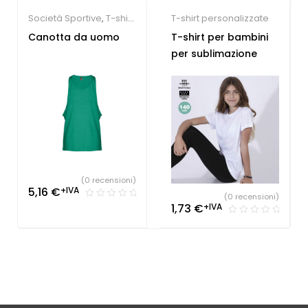
Società Sportive
,
T-shirt
T-shirt personalizzate
personalizzate
Canotta da uomo
T-shirt per bambini
per sublimazione
(0 recensioni)
5,16
€
+IVA
(0 recensioni)
1,73
€
+IVA