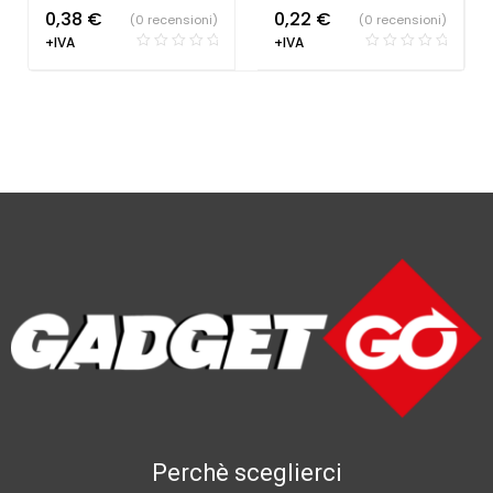
0,38
€
0,22
€
(0 recensioni)
(0 recensioni)
+IVA
+IVA
Perchè sceglierci