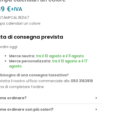
39
€
+IVA
 STAMPCAL.182147
pa calendari un colore
ta di consegna prevista
rdini oggi:
Merce neutra
:
tra il 10 agosto e il 11 agosto
Merce personalizzata
:
tra il 13 agosto e il 17
agosto
 bisogno di una consegna tassativa?
tatta il nostro ufficio commerciale allo
050 3163919
ma di completare l’ordine.
me ordinare?
me ordinare con più colori?