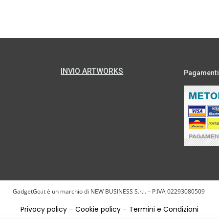
INVIO ARTWORKS
Pagamenti s
GadgetGo.it è un marchio di NEW BUSINESS S.r.l. – P.IVA 02293080509
Privacy policy
–
Cookie policy
–
Termini e Condizioni