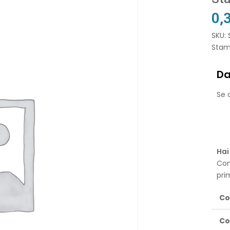
0,
SKU:
Stam
Da
Se o
Hai
Con
pri
Co
Co