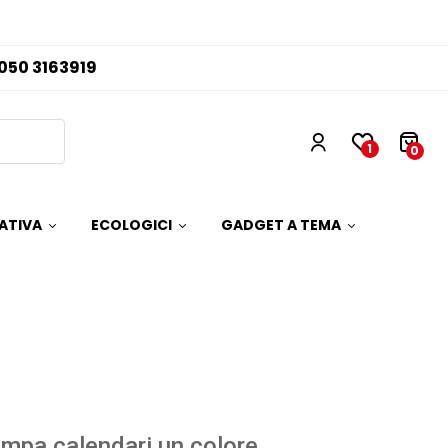
050 3163919
1
0
ATIVA
ECOLOGICI
GADGET A TEMA
mpa calendari un colore