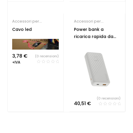
Accessori per
Accessori per
Smartphone
,
Gadget di
Smartphone
,
Gadget di
Cavo led
Power bank a
Tendenza
Tendenza
ricarica rapida da
20.000 mAh 15 W
3,78
€
(0 recensioni)
+IVA
(0 recensioni)
40,51
€