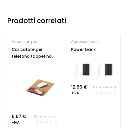
Prodotti correlati
Accessori per
Accessori per
Smartphone
,
Gadget di
Smartphone
,
Gadget di
Caricatore per
Power bank
Tendenza
,
Tecnologia
Tendenza
,
Gadget per
telefono tappetino
ecologica
congressi
,
Tecnologia
mouse
ecologica
12,56
€
(0 recensioni)
+IVA
6,67
€
(0 recensioni)
+IVA