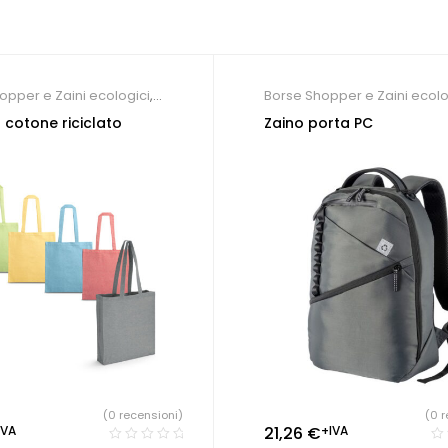
opper e Zaini ecologici
,
Borse Shopper e Zaini ecolo
personalizzate
 cotone riciclato
Zaino porta PC
(0 recensioni)
(0 r
IVA
21,26
€
+IVA