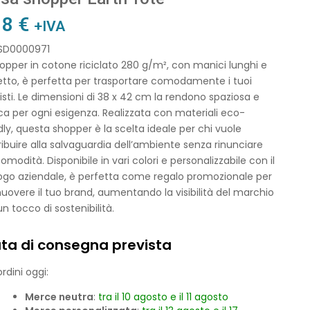
18
€
+IVA
 SD0000971
opper in cotone riciclato 280 g/m², con manici lunghi e
etto, è perfetta per trasportare comodamente i tuoi
sti. Le dimensioni di 38 x 42 cm la rendono spaziosa e
ca per ogni esigenza. Realizzata con materiali eco-
dly, questa shopper è la scelta ideale per chi vuole
ibuire alla salvaguardia dell’ambiente senza rinunciare
comodità. Disponibile in vari colori e personalizzabile con il
logo aziendale, è perfetta come regalo promozionale per
overe il tuo brand, aumentando la visibilità del marchio
n tocco di sostenibilità.
ta di consegna prevista
rdini oggi:
Merce neutra
:
tra il 10 agosto e il 11 agosto