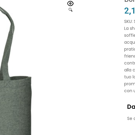
2,
🔍
SKU:
La sh
soffi
acqui
prati
frien
contr
alla 
tuo 
promu
con u
Da
Se o