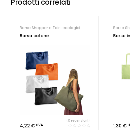
Prodotti correlati
Borse Shopper e Zaini ecologici
Borse Sh
Shopper 
Borsa cotone
Borsa in
(0 recensioni)
4,22
€
+IVA
1,30
€
+