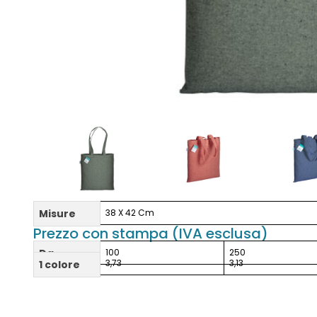
Misure
38 X 42 Cm
Prezzo con stampa (IVA esclusa)
Da
100
250
3,73
3,13
1 colore