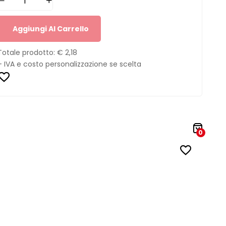
Aggiungi Al Carrello
Totale prodotto:
€ 2,18
+ IVA e costo personalizzazione se scelta
0