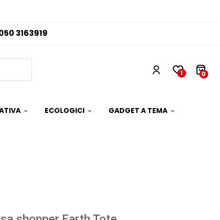
050 3163919
1
0
ATIVA
ECOLOGICI
GADGET A TEMA
sa shopper Earth Tote