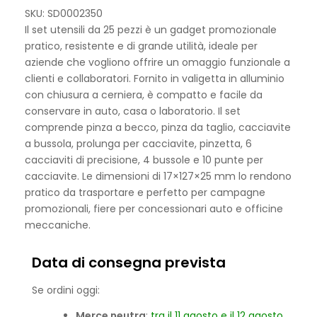
SKU: SD0002350
Il set utensili da 25 pezzi è un gadget promozionale
pratico, resistente e di grande utilità, ideale per
aziende che vogliono offrire un omaggio funzionale a
clienti e collaboratori. Fornito in valigetta in alluminio
con chiusura a cerniera, è compatto e facile da
conservare in auto, casa o laboratorio. Il set
comprende pinza a becco, pinza da taglio, cacciavite
a bussola, prolunga per cacciavite, pinzetta, 6
cacciaviti di precisione, 4 bussole e 10 punte per
cacciavite. Le dimensioni di 17×127×25 mm lo rendono
pratico da trasportare e perfetto per campagne
promozionali, fiere per concessionari auto e officine
meccaniche.
Data di consegna prevista
Se ordini oggi:
Merce neutra
:
tra il 11 agosto e il 12 agosto