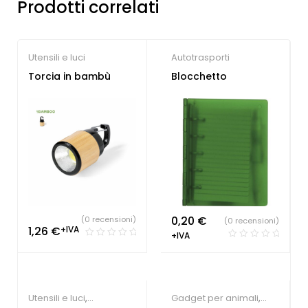
Prodotti correlati
Utensili e luci
Autotrasporti
Torcia in bambù
Blocchetto
0,20
€
(0 recensioni)
(0 recensioni)
1,26
€
+IVA
+IVA
Utensili e luci
,
Gadget per animali
,