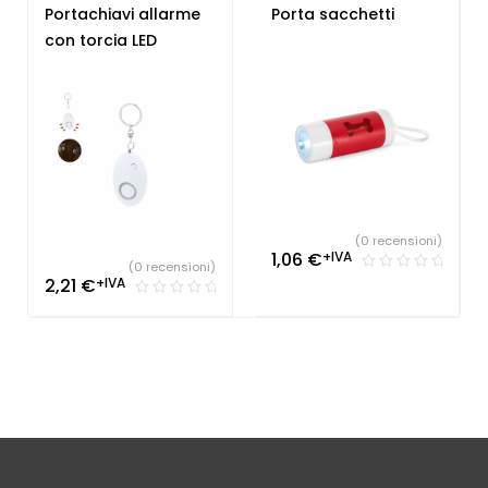
Portachiavi
Utensili e luci
Portachiavi allarme
Porta sacchetti
personalizzati
con torcia LED
(0 recensioni)
1,06
€
+IVA
(0 recensioni)
2,21
€
+IVA