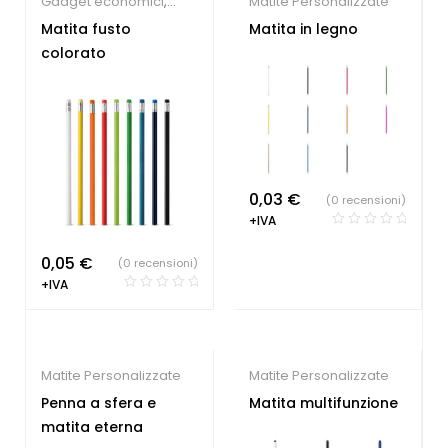
Gadget economici
,
Matite Personalizzate
Matite Personalizzate
Matita fusto
Matita in legno
colorato
0,03
€
(0 recensioni)
+IVA
0,05
€
(0 recensioni)
+IVA
Matite Personalizzate
Matite Personalizzate
Penna a sfera e
Matita multifunzione
matita eterna