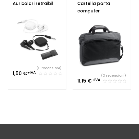
Accessori Computer
,
Gadget per congressi
Auricolari retraibili
Cartella porta
Gadget per congressi
,
computer
Gadget per fiere
(0 recensioni)
1,50
€
+IVA
(0 recensioni)
11,15
€
+IVA