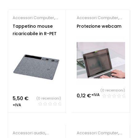
Accessori Computer
,
Accessori Computer
,
Tecnologia ecologica
Gadget economici
Tappetino mouse
Protezione webcam
ricaricabile in R-PET
(0 recensioni)
0,12
€
+IVA
5,50
€
(0 recensioni)
+IVA
Accessori audio
,
Accessori Computer
,