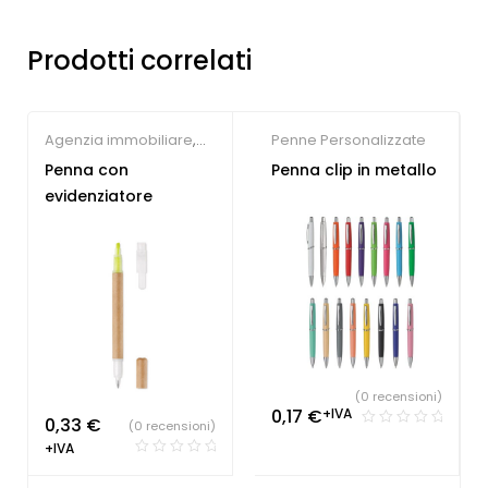
Prodotti correlati
Agenzia immobiliare
,
Penne Personalizzate
Concessionari auto e
Penna con
Penna clip in metallo
meccanici
,
Farmacie
,
evidenziatore
Hotel
,
Parrucchieri
,
Penne Personalizzate
,
Società Sportive
,
Studio
dentistico
(0 recensioni)
0,17
€
+IVA
0,33
€
(0 recensioni)
+IVA