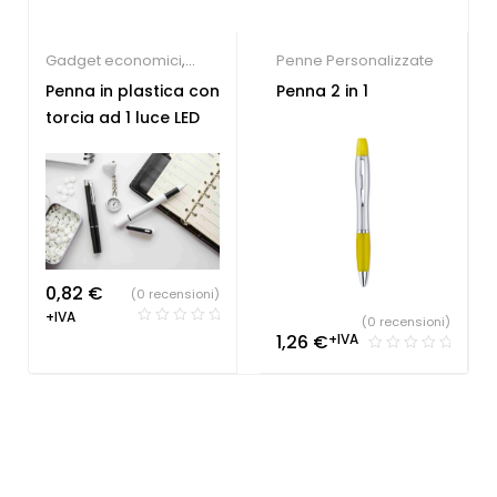
Gadget economici
,
Penne Personalizzate
Penne Personalizzate
Penna in plastica con
Penna 2 in 1
torcia ad 1 luce LED
0,82
€
(0 recensioni)
+IVA
(0 recensioni)
1,26
€
+IVA