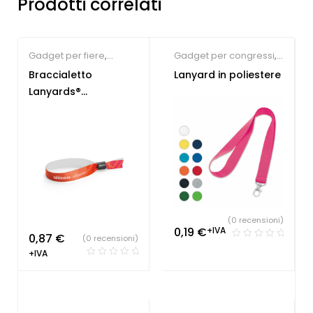
Prodotti correlati
Gadget per fiere
,
Gadget per congressi
,
Lanyard
Gadget per fiere
,
Braccialetto
Lanyard in poliestere
personalizzabili
Lanyard
Lanyards®
personalizzabili
Personalizzato
(0 recensioni)
0,19
€
+IVA
0,87
€
(0 recensioni)
+IVA