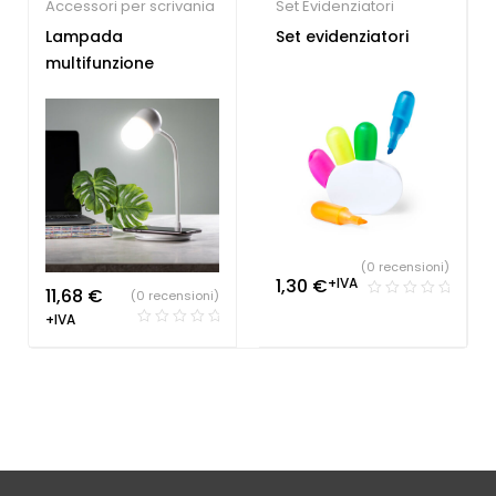
Accessori per scrivania
Set Evidenziatori
Lampada
Set evidenziatori
multifunzione
(0 recensioni)
1,30
€
+IVA
11,68
€
(0 recensioni)
+IVA