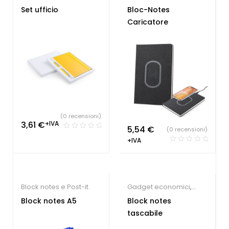
Block notes e Post-it
Set ufficio
Bloc-Notes
Caricatore
(0 recensioni)
3,61
€
+IVA
5,54
€
(0 recensioni)
+IVA
Block notes e Post-it
Gadget economici
,
Block notes e Post-it
Block notes A5
Block notes
tascabile