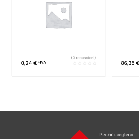
(0 recensioni)
0,24
€
+IVA
86,35
Perchè sceglierci