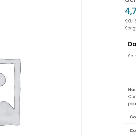
4,
SKU: 
Serig
Da
Se o
Hai
Con
pri
Co
Co