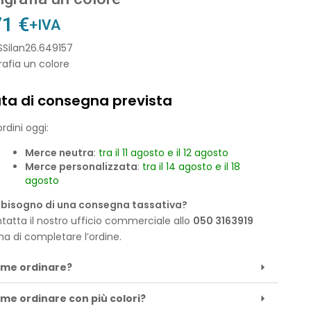
71
€
+IVA
SSilan26.649157
rafia un colore
ta di consegna prevista
rdini oggi:
Merce neutra
:
tra il 11 agosto e il 12 agosto
Merce personalizzata
:
tra il 14 agosto e il 18
agosto
 bisogno di una consegna tassativa?
tatta il nostro ufficio commerciale allo
050 3163919
ma di completare l’ordine.
me ordinare?
me ordinare con più colori?