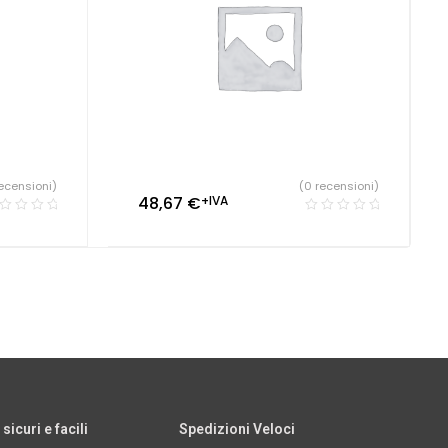
ecensioni)
(0 recensioni)
48,67
€
+IVA
icuri e facili
Spedizioni Veloci