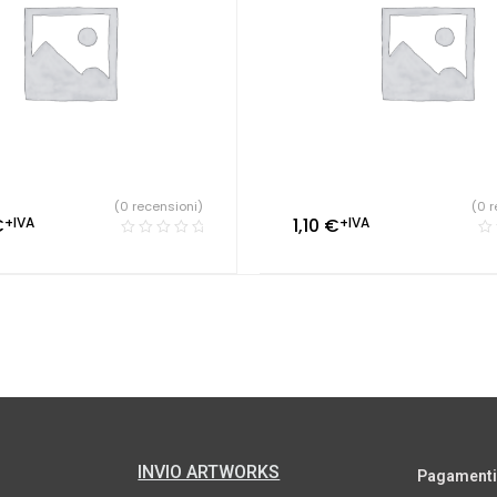
(0 recensioni)
(0 r
€
+IVA
1,10
€
+IVA
INVIO ARTWORKS
Pagamenti s