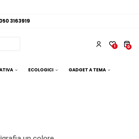
050 3163919
1
0
ATIVA
ECOLOGICI
GADGET A TEMA
igrafia un colore