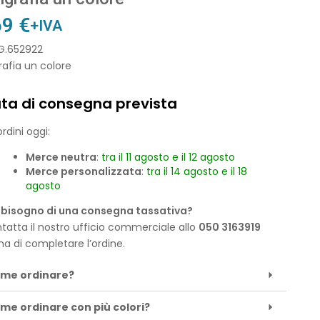
69
€
+IVA
 G.652922
rafia un colore
ta di consegna prevista
rdini oggi:
Merce neutra
:
tra il 11 agosto e il 12 agosto
Merce personalizzata
:
tra il 14 agosto e il 18
agosto
 bisogno di una consegna tassativa?
tatta il nostro ufficio commerciale allo
050 3163919
ma di completare l’ordine.
me ordinare?
me ordinare con più colori?