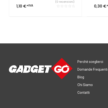
(0 recensioni)
1,10
€
+IVA
0,30
€
Perchè sceglierci
Domande Frequenti
Blog
Chi Siamo
Contatti