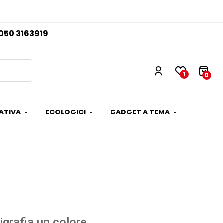
050 3163919
1
0
ATIVA
ECOLOGICI
GADGET A TEMA
igrafia un colore