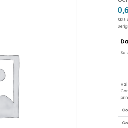
0,
SKU:
Serig
Da
Se o
Hai
Con
pri
Co
Co