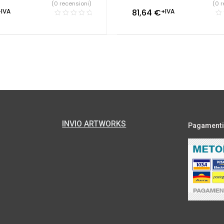
(0 recensioni)
(0 r
+IVA
81,64
€
+IVA
INVIO ARTWORKS
Pagamenti s