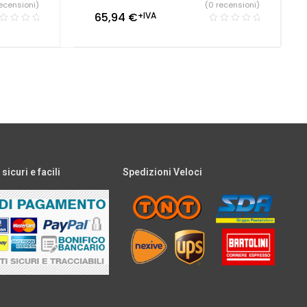
ecensioni)
(0 recensioni)
65,94
€
+IVA
icuri e facili
Spedizioni Veloci