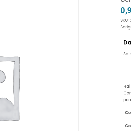
0,
SKU: 
Serig
Da
Se o
Hai
Con
pri
Co
Co