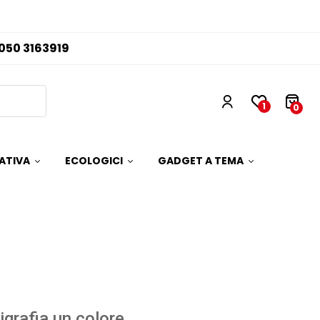
050 3163919
1
0
ATIVA
ECOLOGICI
GADGET A TEMA
igrafia un colore