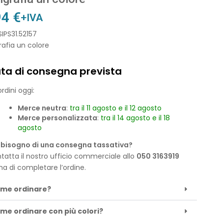
94
€
+IVA
SIPS31.52157
rafia un colore
ta di consegna prevista
rdini oggi:
Merce neutra
:
tra il 11 agosto e il 12 agosto
Merce personalizzata
:
tra il 14 agosto e il 18
agosto
 bisogno di una consegna tassativa?
tatta il nostro ufficio commerciale allo
050 3163919
ma di completare l’ordine.
me ordinare?
me ordinare con più colori?