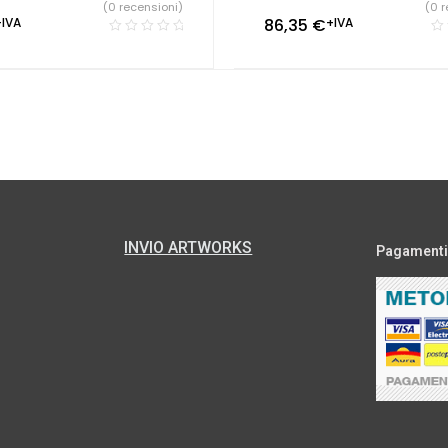
(0 recensioni)
(0 r
+IVA
86,35
€
+IVA
INVIO ARTWORKS
Pagamenti s