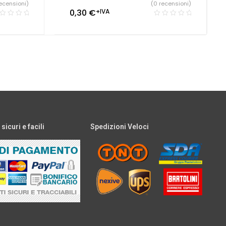
ecensioni)
(0 recensioni)
0,30
€
+IVA
icuri e facili
Spedizioni Veloci