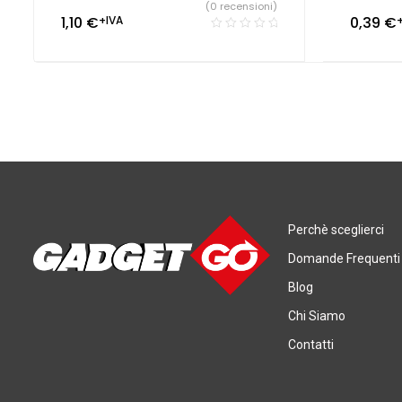
(0 recensioni)
1,10
€
+IVA
0,39
€
Perchè sceglierci
Domande Frequenti
Blog
Chi Siamo
Contatti