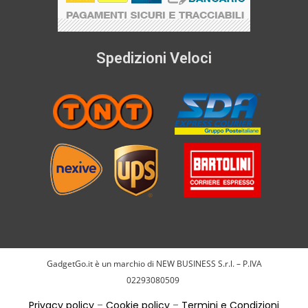
Spedizioni Veloci
GadgetGo.it è un marchio di NEW BUSINESS S.r.l. – P.IVA
02293080509
Privacy policy
–
Cookie policy
–
Termini e Condizioni