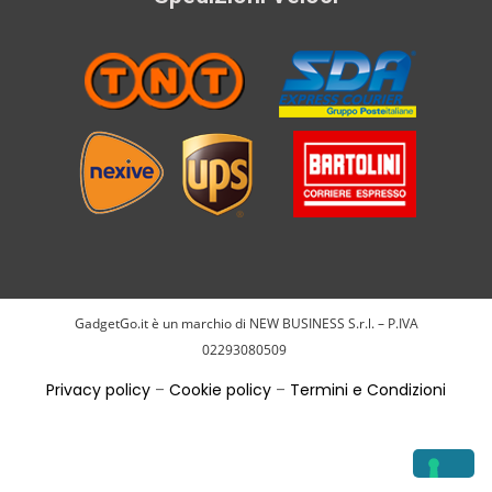
GadgetGo.it è un marchio di NEW BUSINESS S.r.l. – P.IVA
02293080509
Privacy policy
–
Cookie policy
–
Termini e Condizioni