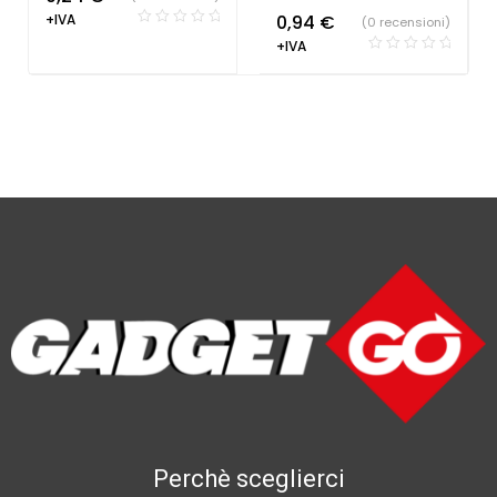
+IVA
0,94
€
(0 recensioni)
+IVA
Perchè sceglierci