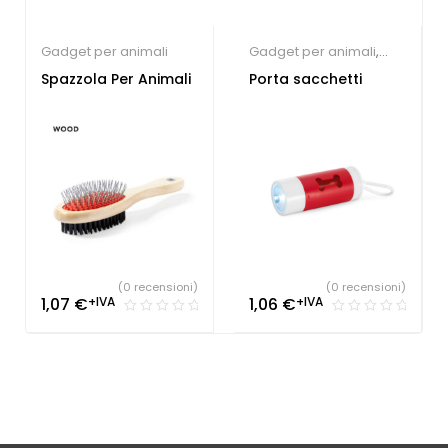
Gadget per animali
Gadget per animali
,
Utensili e luci
Spazzola Per Animali
Porta sacchetti
(0 recensioni)
(0 recensioni)
1,07
€
+IVA
1,06
€
+IVA