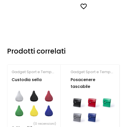
Prodotti correlati
Gadget Sport e Tempo
Gadget Sport e Tempo
Libero
Libero
Custodia sella
Posacenere
tascabile
(0 recensioni)