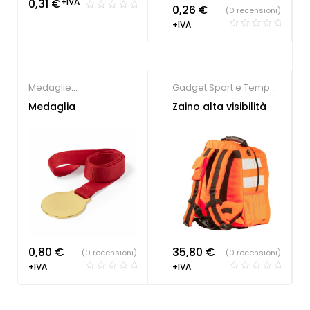
0,31
€
+IVA
0,26
€
(0 recensioni)
+IVA
Medaglie
Gadget Sport e Tempo
personalizzate
,
Società
Libero
Medaglia
Zaino alta visibilità
Sportive
,
Gadget Sport
e Tempo Libero
0,80
€
35,80
€
(0 recensioni)
(0 recensioni)
+IVA
+IVA