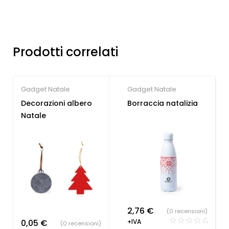
Prodotti correlati
Gadget Natale
Gadget Natale
Decorazioni albero
Borraccia natalizia
Natale
2,76
€
(0 recensioni)
0,05
€
+IVA
(0 recensioni)