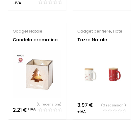
+IVA
Gadget Natale
Gadget per fiere
,
Hotel
,
Gadget Natale
Candela aromatica
Tazza Natale
3,97
€
(0 recensioni)
(0 recensioni)
2,21
€
+IVA
+IVA