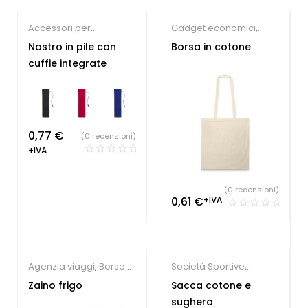
Accessori per
Gadget economici
,
Smartphone
,
Gadget
Shopper
Nastro in pile con
Borsa in cotone
economici
personalizzate
cuffie integrate
0,77
€
(0 recensioni)
+IVA
(0 recensioni)
0,61
€
+IVA
Agenzia viaggi
,
Borse
Società Sportive
,
termiche
,
Sacche
Sacche personalizzate
Zaino frigo
Sacca cotone e
personalizzate
sughero