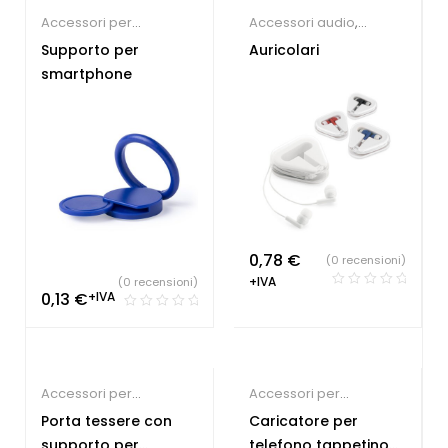
Accessori per
Accessori audio
,
Smartphone
,
Gadget
Accessori per
Supporto per
Auricolari
economici
Smartphone
,
Agenzia
smartphone
viaggi
,
Gadget
economici
,
Gadget per
congressi
,
Gadget per
fiere
0,78
€
(0 recensioni)
+IVA
(0 recensioni)
0,13
€
+IVA
Accessori per
Accessori per
Smartphone
,
Gadget
Smartphone
,
Gadget di
Porta tessere con
Caricatore per
economici
Tendenza
,
Tecnologia
supporto per
telefono tappetino