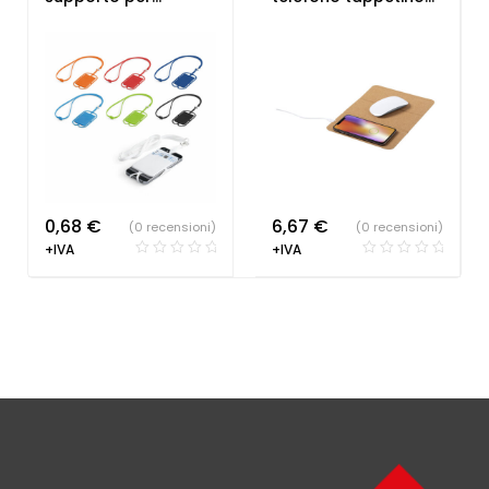
ecologica
cellulare
mouse
0,68
€
6,67
€
(0 recensioni)
(0 recensioni)
+IVA
+IVA