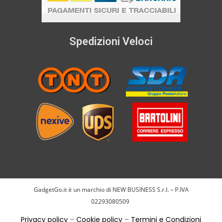
Spedizioni Veloci
GadgetGo.it è un marchio di NEW BUSINESS S.r.l. – P.IVA
02293080509
Privacy policy
–
Cookie policy
–
Termini e Condizioni