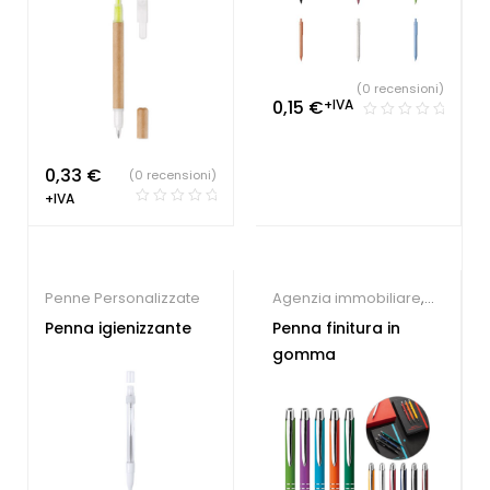
dentistico
,
Penne
Studio dentistico
,
Penne
Personalizzate
Personalizzate
(0 recensioni)
0,15
€
+IVA
0,33
€
(0 recensioni)
+IVA
Penne Personalizzate
Agenzia immobiliare
,
Concessionari auto e
Penna igienizzante
Penna finitura in
meccanici
,
Farmacie
,
gomma
Hotel
,
Parrucchieri
,
Società Sportive
,
Studio
dentistico
,
Penne
Personalizzate