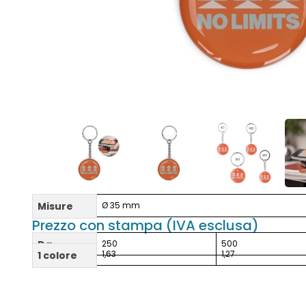
Misure
Ø 35 mm
Prezzo con stampa (IVA esclusa)
Da
250
500
1,63
1,27
1 colore