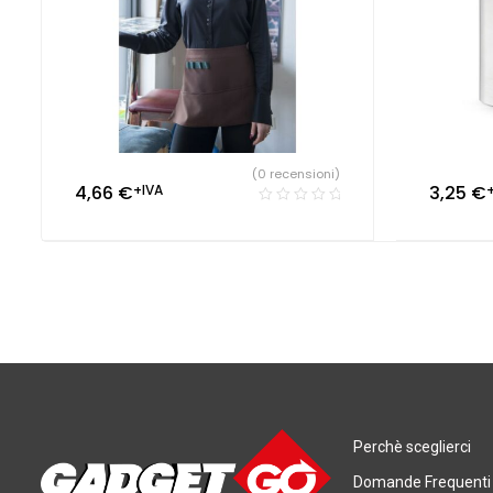
(0 recensioni)
4,66
€
+IVA
3,25
€
Perchè sceglierci
Domande Frequenti