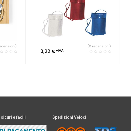
ecensioni)
(0 recensioni)
0,22
€
+IVA
icuri e facili
Spedizioni Veloci