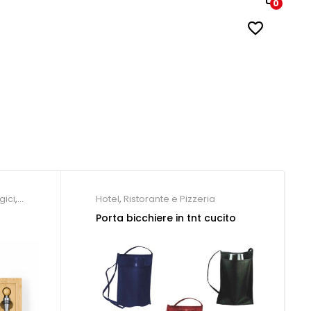
0
gici
,
Hotel
,
Ristorante e Pizzeria
Porta bicchiere in tnt cucito