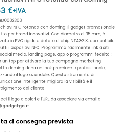
63
€
+IVA
 SD0002300
achiavi NFC rotondo con doming: il gadget promozionale
tto per brand innovativi. Con diametro di 35 mm, è
zzato in PVC rigido e dotato di chip NTAG213, compatibile
utti i dispositivi NFC. Programma facilmente link a siti
social media, landing page, app o programmi fedeltà :
a un tap per attivare la tua campagna marketing.
fetto doming dona un look premium e professionale,
izzando il logo aziendale. Questo strumento di
icazione intelligente migliora la visibilità e il
olgimento del cliente.
teci il logo a colori e l’URL da associare via email a
@gadgetgo.it
ta di consegna prevista