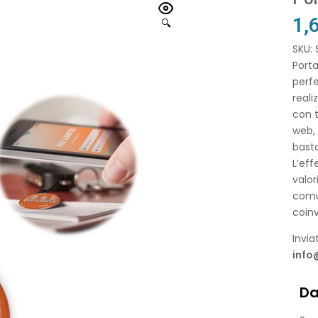
1,
🔍
SKU:
Port
perfe
reali
con t
web, 
bast
L’ef
valor
comun
coinv
Invia
info
Da