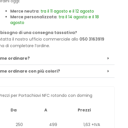
rdini oggi:
Merce neutra
:
tra il 11 agosto e il 12 agosto
Merce personalizzata
:
tra il 14 agosto e il 18
agosto
 bisogno di una consegna tassativa?
tatta il nostro ufficio commerciale allo
050 3163919
ma di completare l’ordine.
me ordinare?
me ordinare con più colori?
Prezzi per Portachiavi NFC rotondo con doming
Da
A
Prezzi
250
499
1,63 +IVA