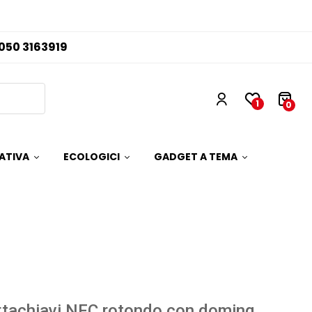
050 3163919
1
0
ATIVA
ECOLOGICI
GADGET A TEMA
tachiavi NFC rotondo con doming