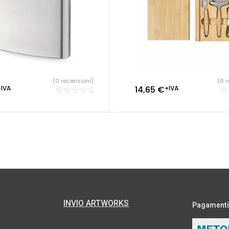
(0 recensioni)
(0 r
+IVA
14,65
€
+IVA
INVIO ARTWORKS
Pagamenti s