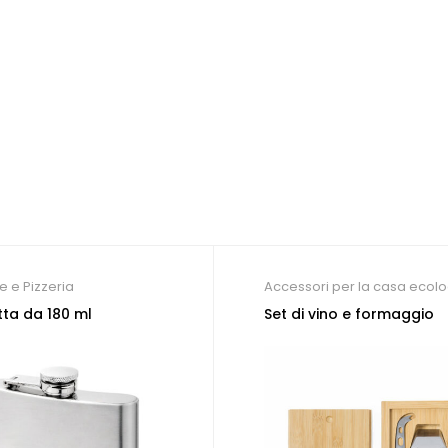
e e Pizzeria
Accessori per la casa ecolo
Ristorante e Pizzeria
tta da 180 ml
Set di vino e formaggio