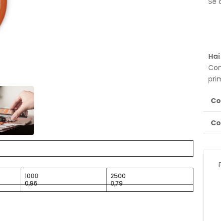
Se o
Hai
Con
pri
Co
Co
1000
2500
0,96
0,79